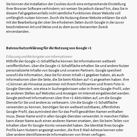
Sie können die Installation der Cookies durch eine entsprechende Einstellung
Ihrer Browser Software verhindern; wir weisen Sie jedoch darauf hin, dass Sie in
diesem Fall gegebenenfalls nicht sämtliche Funktionen dieser Website voll
umfänglich nutzen können. Durch die Nutzung dieser Website erklären Sie sich
mit der Bearbeitung der über Sie erhobenen Daten durch Google in der zuvor
beschriebenen Art und Weise und zu dem zuvor benannten Zweck
einverstanden.
Datenschutzerklärung für die Nutzung von Google +1
Erfassung und Weitergabe von Informationen:
Mithilfe der Google +1-Schaltfläche können Sie Informationen weltweit
veröffentlichen. über die Google +1-Schaltfläche erhalten Sie und andere Nutzer
personalisierte Inhalte von Google und unseren Partnern. Google speichert
sowohl die Information, dass Sie für einen Inhalt +1 gegeben haben, als auch
Informationen über die Seite, die Sie beim Klicken auf +1 angesehen haben. Ihre
+1 können als Hinweise zusammen mit Ihrem Profilnamen und Ihrem Foto in
Google-Diensten, wie etwa in Suchergebnissen oder in Ihrem Google-Profil, oder
an anderen Stellen auf Websites und Anzeigen im Internet eingeblendet werden.
Google zeichnet Informationen über Ihre +1-Aktivitäten auf, um die Google-
Dienste für Sie und andere zu verbessern. Um die Google +1-Schaltfläche
verwenden zu können, benötigen Sie ein weltweit sichtbares, öffentliches
Google-Profil, das zumindest den für das Profil gewählten Namen enthalten
muss. Dieser Name wird in allen Google-Diensten verwendet. In manchen Fällen
kann dieser Name auch einen anderen Namen ersetzen, den Sie beim Teilen von
Inhalten über Ihr Google-Konto verwendet haben. Die Identität Ihres Google-
Profils kann Nutzern angezeigt werden, die Ihre E-Mail-Adresse kennen oder
über andere identifizierende Informationen von Ihnen verfügen.