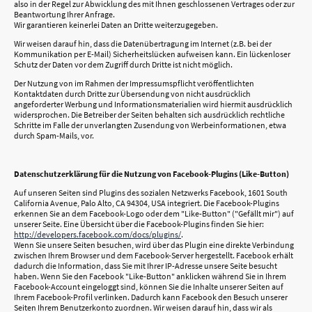
also in der Regel zur Abwicklung des mit Ihnen geschlossenen Vertrages oder zur
Beantwortung Ihrer Anfrage.
Wir garantieren keinerlei Daten an Dritte weiterzugegeben.
Wir weisen darauf hin, dass die Datenübertragung im Internet (z.B. bei der
Kommunikation per E-Mail) Sicherheitslücken aufweisen kann. Ein lückenloser
Schutz der Daten vor dem Zugriff durch Dritte ist nicht möglich.
Der Nutzung von im Rahmen der Impressumspflicht veröffentlichten
Kontaktdaten durch Dritte zur Übersendung von nicht ausdrücklich
angeforderter Werbung und Informationsmaterialien wird hiermit ausdrücklich
widersprochen. Die Betreiber der Seiten behalten sich ausdrücklich rechtliche
Schritte im Falle der unverlangten Zusendung von Werbeinformationen, etwa
durch Spam-Mails, vor.
Datenschutzerklärung für die Nutzung von Facebook-Plugins (Like-Button)
Auf unseren Seiten sind Plugins des sozialen Netzwerks Facebook, 1601 South
California Avenue, Palo Alto, CA 94304, USA integriert. Die Facebook-Plugins
erkennen Sie an dem Facebook-Logo oder dem "Like-Button" ("Gefällt mir") auf
unserer Seite. Eine Übersicht über die Facebook-Plugins finden Sie hier:
http://developers.facebook.com/docs/plugins/
.
Wenn Sie unsere Seiten besuchen, wird über das Plugin eine direkte Verbindung
zwischen Ihrem Browser und dem Facebook-Server hergestellt. Facebook erhält
dadurch die Information, dass Sie mit Ihrer IP-Adresse unsere Seite besucht
haben. Wenn Sie den Facebook "Like-Button" anklicken während Sie in Ihrem
Facebook-Account eingeloggt sind, können Sie die Inhalte unserer Seiten auf
Ihrem Facebook-Profil verlinken. Dadurch kann Facebook den Besuch unserer
Seiten Ihrem Benutzerkonto zuordnen. Wir weisen darauf hin, dass wir als