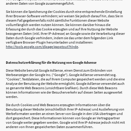
anderen Daten von Google zusammengeführt.
Sie können die Speicherung der Cookies durch eine entsprechende Einstellung
Ihrer Browser-Software verhindern; wir weisen Sie jedoch darauf hin, dass Sie in
diesem Fall gegebenenfalls nicht sämtliche Funktionen dieser Website
vollumfänglich werden nutzen können. Sie können darüber hinaus die
Erfassung der durch das Cookie erzeugten und auf Ihre Nutzung der Website
bezogenen Daten (inkl. Ihrer IP-Adresse) an Google sowie die Verarbeitung dieser
Daten durch Google verhindern, indem sie das unter dem folgenden Link
verfügbare Browser-Plugin herunterladen und installieren:
http://tools.google.com/dlpage/gaoptout?hl=de
.
Datenschutzerklärung für die Nutzung von Google Adsense
Diese Website benutzt Google AdSense, einen Dienst zum Einbinden von
Werbeanzeigen der Google Inc. ("Google"). Google AdSense verwendet sog.
"Cookies", Textdateien, die auf Ihrem Computer gespeichert werden und die eine
Analyse der Benutzung der Website ermöglicht. Google AdSense verwendet auch
so genannte Web Beacons (unsichtbare Grafiken). Durch diese Web Beacons
können Informationen wie der Besucherverkehr auf diesen Seiten ausgewertet
werden.
Die durch Cookies und Web Beacons erzeugten Informationen über die
Benutzung dieser Website (einschließlich Ihrer IP-Adresse) und Auslieferung von
Werbeformaten werden an einen Server von Google in den USA übertragen und
dort gespeichert. Diese Informationen können von Google an Vertragspartner
von Google weiter gegeben werden. Google wird Ihre IP-Adresse jedoch nicht mit
anderen von Ihnen gespeicherten Daten zusammenführen.