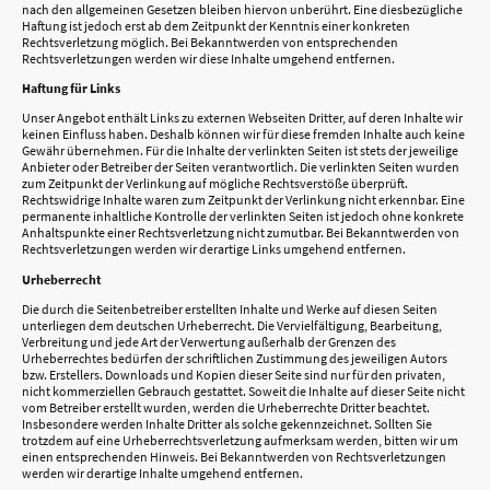
nach den allgemeinen Gesetzen bleiben hiervon unberührt. Eine diesbezügliche
Haftung ist jedoch erst ab dem Zeitpunkt der Kenntnis einer konkreten
Rechtsverletzung möglich. Bei Bekanntwerden von entsprechenden
Rechtsverletzungen werden wir diese Inhalte umgehend entfernen.
Haftung für Links
Unser Angebot enthält Links zu externen Webseiten Dritter, auf deren Inhalte wir
keinen Einfluss haben. Deshalb können wir für diese fremden Inhalte auch keine
Gewähr übernehmen. Für die Inhalte der verlinkten Seiten ist stets der jeweilige
Anbieter oder Betreiber der Seiten verantwortlich. Die verlinkten Seiten wurden
zum Zeitpunkt der Verlinkung auf mögliche Rechtsverstöße überprüft.
Rechtswidrige Inhalte waren zum Zeitpunkt der Verlinkung nicht erkennbar. Eine
permanente inhaltliche Kontrolle der verlinkten Seiten ist jedoch ohne konkrete
Anhaltspunkte einer Rechtsverletzung nicht zumutbar. Bei Bekanntwerden von
Rechtsverletzungen werden wir derartige Links umgehend entfernen.
Urheberrecht
Die durch die Seitenbetreiber erstellten Inhalte und Werke auf diesen Seiten
unterliegen dem deutschen Urheberrecht. Die Vervielfältigung, Bearbeitung,
Verbreitung und jede Art der Verwertung außerhalb der Grenzen des
Urheberrechtes bedürfen der schriftlichen Zustimmung des jeweiligen Autors
bzw. Erstellers. Downloads und Kopien dieser Seite sind nur für den privaten,
nicht kommerziellen Gebrauch gestattet. Soweit die Inhalte auf dieser Seite nicht
vom Betreiber erstellt wurden, werden die Urheberrechte Dritter beachtet.
Insbesondere werden Inhalte Dritter als solche gekennzeichnet. Sollten Sie
trotzdem auf eine Urheberrechtsverletzung aufmerksam werden, bitten wir um
einen entsprechenden Hinweis. Bei Bekanntwerden von Rechtsverletzungen
werden wir derartige Inhalte umgehend entfernen.