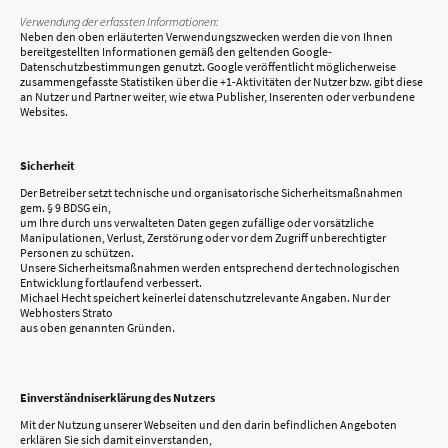
Verwendung der erfassten Informationen:
Neben den oben erläuterten Verwendungszwecken werden die von Ihnen
bereitgestellten Informationen gemäß den geltenden Google-
Datenschutzbestimmungen genutzt. Google veröffentlicht möglicherweise
zusammengefasste Statistiken über die +1-Aktivitäten der Nutzer bzw. gibt diese
an Nutzer und Partner weiter, wie etwa Publisher, Inserenten oder verbundene
Websites.
Sicherheit
Der Betreiber setzt technische und organisatorische Sicherheitsmaßnahmen
gem. § 9 BDSG ein,
um Ihre durch uns verwalteten Daten gegen zufällige oder vorsätzliche
Manipulationen, Verlust, Zerstörung oder vor dem Zugriff unberechtigter
Personen zu schützen.
Unsere Sicherheitsmaßnahmen werden entsprechend der technologischen
Entwicklung fortlaufend verbessert.
Michael Hecht speichert keinerlei datenschutzrelevante Angaben. Nur der
Webhosters Strato
aus oben genannten Gründen.
Einverständniserklärung des Nutzers
Mit der Nutzung unserer Webseiten und den darin befindlichen Angeboten
erklären Sie sich damit einverstanden,