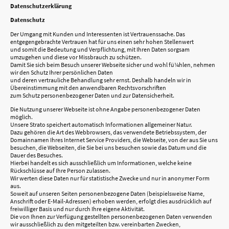
Datenschutzerklärung
Datenschutz
Der Umgang mit Kunden und Interessenten ist Vertrauenssache. Das
entgegengebrachte Vertrauen hat für uns einen sehr hohen Stellenwert
und somit die Bedeutung und Verpflichtung, mit Ihren Daten sorgsam
umzugehen und diese vor Missbrauch zu schützen.
Damit Sie sich beim Besuch unserer Webseite sicher und wohl fü¼hlen, nehmen
wir den Schutz Ihrer persönlichen Daten
und deren vertrauliche Behandlung sehr ernst. Deshalb handeln wir in
Übereinstimmung mit den anwendbaren Rechtsvorschriften
zum Schutz personenbezogener Daten und zur Datensicherheit.
Die Nutzung unserer Webseite ist ohne Angabe personenbezogener Daten
möglich.
Unsere Strato speichert automatisch Informationen allgemeiner Natur.
Dazu gehören die Art des Webbrowsers, das verwendete Betriebssystem, der
Domainnamen Ihres Internet Service Providers, die Webseite, von der aus Sie uns
besuchen, die Webseiten, die Sie bei uns besuchen sowie das Datum und die
Dauer des Besuches.
Hierbei handelt es sich ausschließlich um Informationen, welche keine
Rückschlüsse auf Ihre Person zulassen.
Wir werten diese Daten nur für statistische Zwecke und nur in anonymer Form
aus.
Soweit auf unseren Seiten personenbezogene Daten (beispielsweise Name,
Anschrift oder E-Mail-Adressen) erhoben werden, erfolgt dies ausdrücklich auf
freiwilliger Basis und nur durch Ihre eigene Aktivität.
Die von Ihnen zur Verfügung gestellten personenbezogenen Daten verwenden
wir ausschließlich zu den mitgeteilten bzw. vereinbarten Zwecken,