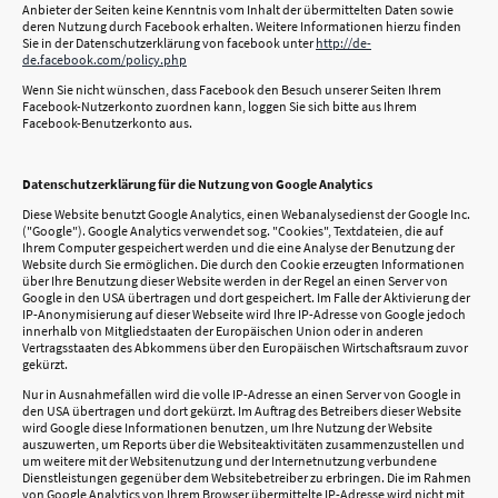
Anbieter der Seiten keine Kenntnis vom Inhalt der übermittelten Daten sowie
deren Nutzung durch Facebook erhalten. Weitere Informationen hierzu finden
Sie in der Datenschutzerklärung von facebook unter
http://de-
de.facebook.com/policy.php
Wenn Sie nicht wünschen, dass Facebook den Besuch unserer Seiten Ihrem
Facebook-Nutzerkonto zuordnen kann, loggen Sie sich bitte aus Ihrem
Facebook-Benutzerkonto aus.
Datenschutzerklärung für die Nutzung von Google Analytics
Diese Website benutzt Google Analytics, einen Webanalysedienst der Google Inc.
("Google"). Google Analytics verwendet sog. "Cookies", Textdateien, die auf
Ihrem Computer gespeichert werden und die eine Analyse der Benutzung der
Website durch Sie ermöglichen. Die durch den Cookie erzeugten Informationen
über Ihre Benutzung dieser Website werden in der Regel an einen Server von
Google in den USA übertragen und dort gespeichert. Im Falle der Aktivierung der
IP-Anonymisierung auf dieser Webseite wird Ihre IP-Adresse von Google jedoch
innerhalb von Mitgliedstaaten der Europäischen Union oder in anderen
Vertragsstaaten des Abkommens über den Europäischen Wirtschaftsraum zuvor
gekürzt.
Nur in Ausnahmefällen wird die volle IP-Adresse an einen Server von Google in
den USA übertragen und dort gekürzt. Im Auftrag des Betreibers dieser Website
wird Google diese Informationen benutzen, um Ihre Nutzung der Website
auszuwerten, um Reports über die Websiteaktivitäten zusammenzustellen und
um weitere mit der Websitenutzung und der Internetnutzung verbundene
Dienstleistungen gegenüber dem Websitebetreiber zu erbringen. Die im Rahmen
von Google Analytics von Ihrem Browser übermittelte IP-Adresse wird nicht mit