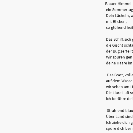
Blauer Himmel 
ein Sommertag,
Dein Lächeln, w
mit Blicken,
so glühend heiß
Das Schiff, sic
die Gischt schl
der Bug zerteilt
Wir spüren gena
deine Haare im 
Das Boot, volle
auf dem Wasser 
wir sehen am H
Die klare Luft s
ich berühre dei
Strahlend blau
Über Land sind
Ich ziehe dich g
spüre dich bei m