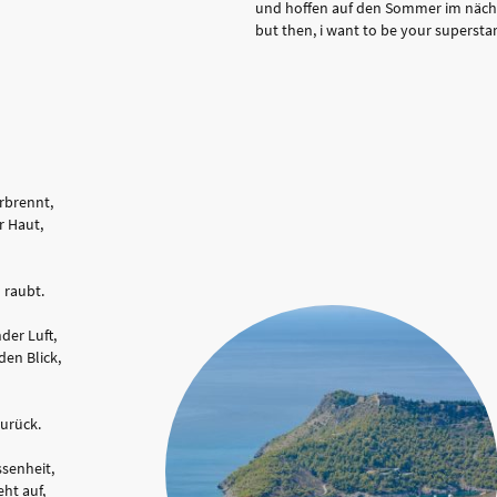
und hoffen auf den Sommer im näch
but then, i want to be your supersta
erbrennt,
r Haut,
m raubt.
der Luft,
den Blick,
zurück.
ssenheit,
eht auf,