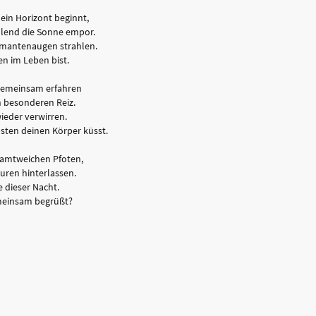
ein Horizont beginnt,
ahlend die Sonne empor.
iamantenaugen strahlen.
en im Leben bist.
s gemeinsam erfahren
n besonderen Reiz.
ieder verwirren.
sten deinen Körper küsst.
 samtweichen Pfoten,
puren hinterlassen.
e dieser Nacht.
meinsam begrüßt?