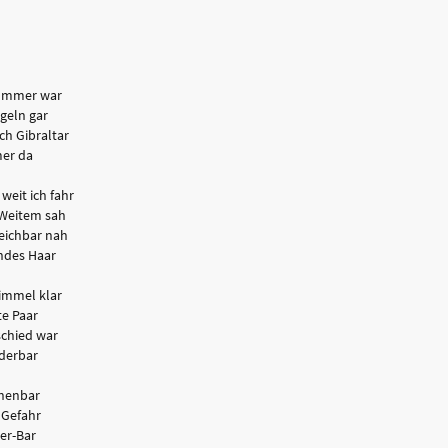
 Sommer war
geln gar
ch Gibraltar
mer da
weit ich fahr
Weitem sah
reichbar nah
ndes Haar
immel klar
e Paar
schied war
nderbar
chenbar
h Gefahr
her-Bar